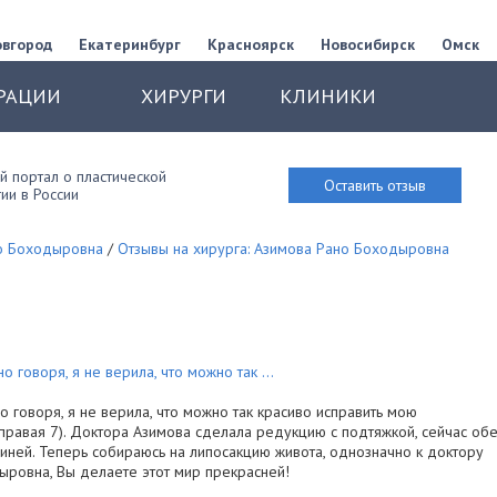
овгород
Екатеринбург
Красноярск
Новосибирск
Омск
РАЦИИ
ХИРУРГИ
КЛИНИКИ
 портал о пластической
Оставить отзыв
ии в России
о Боходыровна
/
Отзывы на хирурга: Азимова Рано Боходыровна
 говоря, я не верила, что можно так ...
 говоря, я не верила, что можно так красиво исправить мою
правая 7). Доктора Азимова сделала редукцию с подтяжкой, сейчас об
гиней. Теперь собираюсь на липосакцию живота, однозначно к доктору
ровна, Вы делаете этот мир прекрасней!