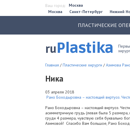
Москва
Ваш город:
Москва
Санкт-Петербург
Нижний Н
ПЛАСТИЧЕСКИЕ ОПЕ
Plastika
ru
Первый
хирург
Главная
/
Пластические хирурги
/
Азимова Ран
Ника
03 апреля 2018
Рано Боходыровна – настоящий виртуоз. Честно
Рано Боходыровна – настоящий виртуоз. Честно
асимметричную грудь (левая была 5 размера, 
груди 4 размера, чувствую себя буквально бо
Азимовой! Спасибо Вам большое, Рано Боходы