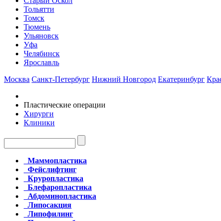
Старый Оскол
Тольятти
Томск
Тюмень
Ульяновск
Уфа
Челябинск
Ярославль
Москва
Санкт-Петербург
Нижний Новгород
Екатеринбург
Кра
Пластические операции
Хирурги
Клиники
Маммопластика
Фейслифтинг
Круропластика
Блефаропластика
Абдоминопластика
Липосакция
Липофилинг