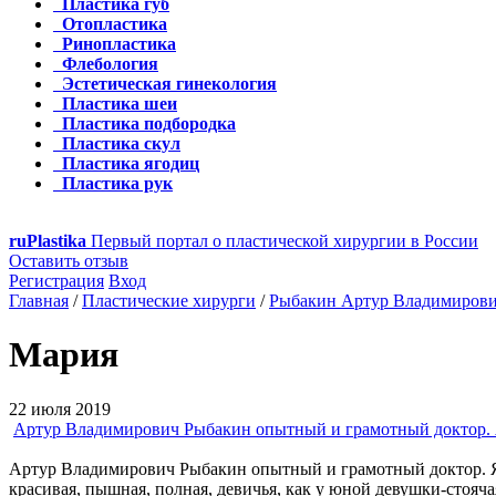
Пластика губ
Отопластика
Ринопластика
Флебология
Эстетическая гинекология
Пластика шеи
Пластика подбородка
Пластика скул
Пластика ягодиц
Пластика рук
ru
Plastika
Первый портал о пластической хирургии в России
Оставить отзыв
Регистрация
Вход
Главная
/
Пластические хирурги
/
Рыбакин Артур Владимиров
Мария
22 июля 2019
Артур Владимирович Рыбакин опытный и грамотный доктор. Я г
Артур Владимирович Рыбакин опытный и грамотный доктор. Я го
красивая, пышная, полная, девичья, как у юной девушки-стояча