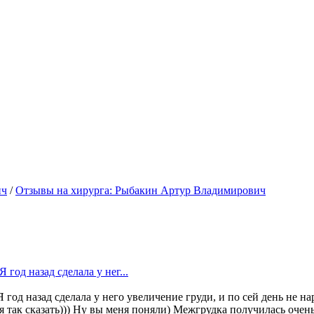
ич
/
Отзывы на хирурга: Рыбакин Артур Владимирович
од назад сделала у нег...
д назад сделала у него увеличение груди, и по сей день не на
я так сказать))) Ну вы меня поняли) Межгрудка получилась очен