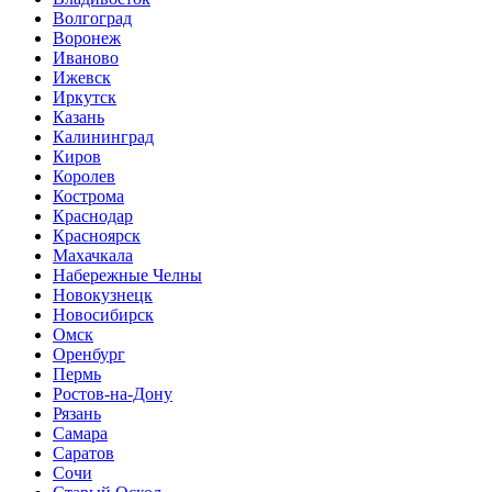
Волгоград
Воронеж
Иваново
Ижевск
Иркутск
Казань
Калининград
Киров
Королев
Кострома
Краснодар
Красноярск
Махачкала
Набережные Челны
Новокузнецк
Новосибирск
Омск
Оренбург
Пермь
Ростов-на-Дону
Рязань
Самара
Саратов
Сочи