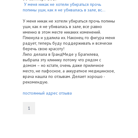
У меня никак не хотели убираться прочь
попины уши, как я не убивалась в зале, вс...
У меня никак не хотели убираться прочь попины
уши, как я не убивалась в зале, все равно
именно в этом месте никаких изменений.
Плюнула и удалила их. Наконец-то фигура меня
радует, теперь буду поддерживать и всячески
беречь свою красоту!
Липо делала в ГрандМеде у Брагилева,
выбрала эту клинику потому что рядом с
домом – но кстати, очень даже приличное
место, не пафосное, а аккуратное медицинское,
врача нашла по отзывам. Делает хорошо -
рекомендую.
постоянный адрес отзыва
1