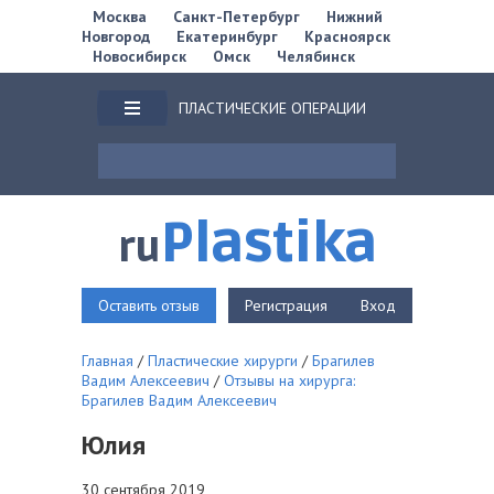
Москва
Санкт-Петербург
Нижний
Новгород
Екатеринбург
Красноярск
Новосибирск
Омск
Челябинск
ПЛАСТИЧЕСКИЕ ОПЕРАЦИИ
Plastika
ru
Оставить отзыв
Регистрация
Вход
Главная
/
Пластические хирурги
/
Брагилев
Вадим Алексеевич
/
Отзывы на хирурга:
Брагилев Вадим Алексеевич
Юлия
30 сентября 2019