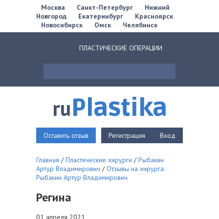
Москва
Санкт-Петербург
Нижний
Новгород
Екатеринбург
Красноярск
Новосибирск
Омск
Челябинск
ПЛАСТИЧЕСКИЕ ОПЕРАЦИИ
Plastika
ru
Оставить отзыв
Регистрация
Вход
Главная
/
Пластические хирурги
/
Рыбакин
Артур Владимирович
/
Отзывы на хирурга:
Рыбакин Артур Владимирович
Регина
01 апреля 2021