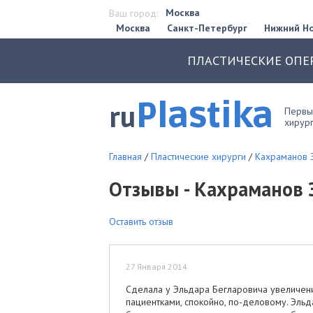
Москва
Ваш город:
Москва
Санкт-Петербург
Нижний Н
ПЛАСТИЧЕСКИЕ ОПЕ
Plastika
ru
Первый
хирург
Главная
/
Пластические хирурги
/
Кахраманов 
Отзывы - Кахраманов 
Оставить отзыв
27 Января 2014
Сделала у Эльдара Бегларовича увеличение
пациентками, спокойно, по-деловому. Эль