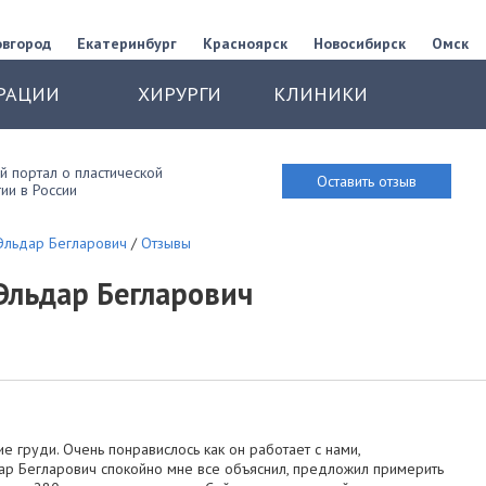
овгород
Екатеринбург
Красноярск
Новосибирск
Омск
РАЦИИ
ХИРУРГИ
КЛИНИКИ
 портал о пластической
Оставить отзыв
ии в России
Эльдар Бегларович
/
Отзывы
Эльдар Бегларович
 груди. Очень понравислось как он работает с нами,
дар Бегларович спокойно мне все объяснил, предложил примерить