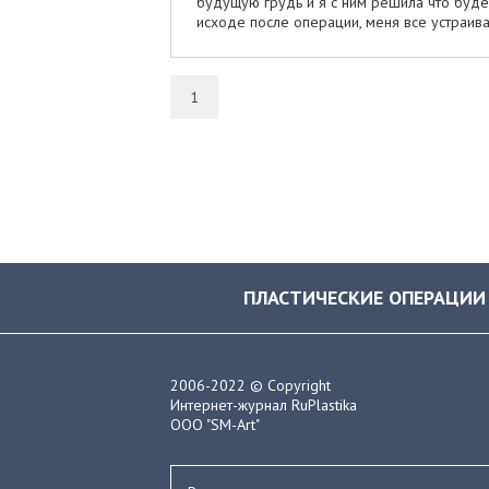
будущую грудь и я с ним решила что буде
исходе после операции, меня все устраива
1
ПЛАСТИЧЕСКИЕ ОПЕРАЦИИ
2006-2022 © Copyright
Интернет-журнал RuPlastika
ООО "SM-Art"