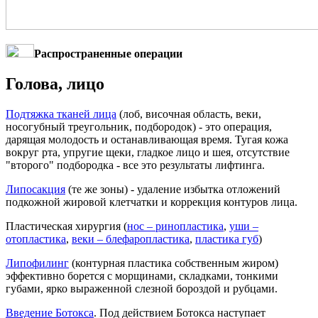
Распространенные операции
Голова, лицо
Подтяжка тканей лица
(лоб, височная область, веки,
носогубный треугольник, подбородок) - это операция,
дарящая молодость и останавливающая время. Тугая кожа
вокруг рта, упругие щеки, гладкое лицо и шея, отсутствие
"второго" подбородка - все это результаты лифтинга.
Липосакция
(те же зоны) - удаление избытка отложений
подкожной жировой клетчатки и коррекция контуров лица.
Пластическая хирургия (
нос – ринопластика
,
уши –
отопластика
,
веки – блефаропластика
,
пластика губ
)
Липофилинг
(контурная пластика собственным жиром)
эффективно борется с морщинами, складками, тонкими
губами, ярко выраженной слезной бороздой и рубцами.
Введение Ботокса
. Под действием Ботокса наступает