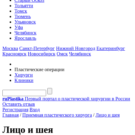
Старый Оскол
Тольятти
Томск
Тюмень
Ульяновск
Уфа
Челябинск
Ярославль
Москва
Санкт-Петербург
Нижний Новгород
Екатеринбург
Красноярск
Новосибирск
Омск
Челябинск
Пластические операции
Хирурги
Клиники
ru
Plastika
Первый портал о пластической хирургии в России
Оставить отзыв
Регистрация
Вход
Главная
/
Приемная пластического хирурга
/
Лицо и шея
Лицо и шея