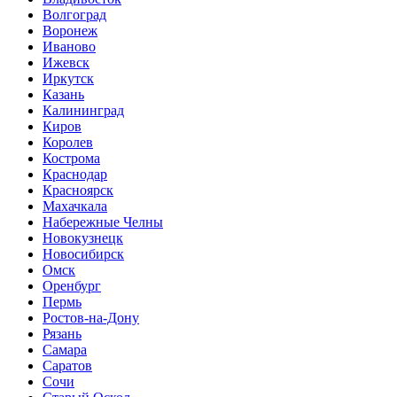
Волгоград
Воронеж
Иваново
Ижевск
Иркутск
Казань
Калининград
Киров
Королев
Кострома
Краснодар
Красноярск
Махачкала
Набережные Челны
Новокузнецк
Новосибирск
Омск
Оренбург
Пермь
Ростов-на-Дону
Рязань
Самара
Саратов
Сочи