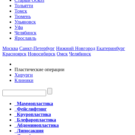
Старый Оскол
Тольятти
Томск
Тюмень
Ульяновск
Уфа
Челябинск
Ярославль
Москва
Санкт-Петербург
Нижний Новгород
Екатеринбург
Красноярск
Новосибирск
Омск
Челябинск
Пластические операции
Хирурги
Клиники
Маммопластика
Фейслифтинг
Круропластика
Блефаропластика
Абдоминопластика
Липосакция