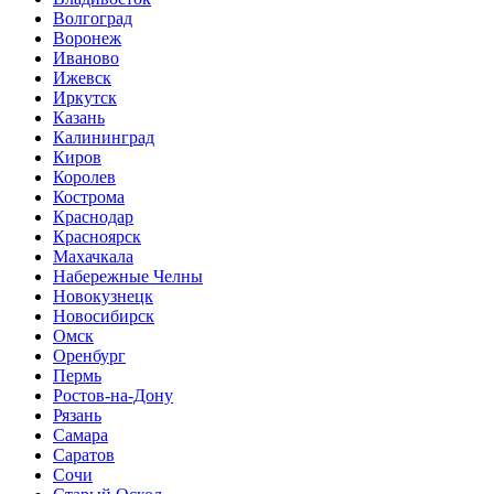
Волгоград
Воронеж
Иваново
Ижевск
Иркутск
Казань
Калининград
Киров
Королев
Кострома
Краснодар
Красноярск
Махачкала
Набережные Челны
Новокузнецк
Новосибирск
Омск
Оренбург
Пермь
Ростов-на-Дону
Рязань
Самара
Саратов
Сочи