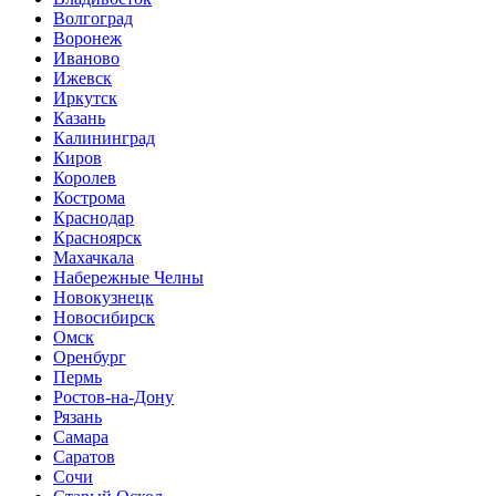
Волгоград
Воронеж
Иваново
Ижевск
Иркутск
Казань
Калининград
Киров
Королев
Кострома
Краснодар
Красноярск
Махачкала
Набережные Челны
Новокузнецк
Новосибирск
Омск
Оренбург
Пермь
Ростов-на-Дону
Рязань
Самара
Саратов
Сочи