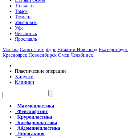
Старый Оскол
Тольятти
Томск
Тюмень
Ульяновск
Уфа
Челябинск
Ярославль
Москва
Санкт-Петербург
Нижний Новгород
Екатеринбург
Красноярск
Новосибирск
Омск
Челябинск
Пластические операции
Хирурги
Клиники
Маммопластика
Фейслифтинг
Круропластика
Блефаропластика
Абдоминопластика
Липосакция