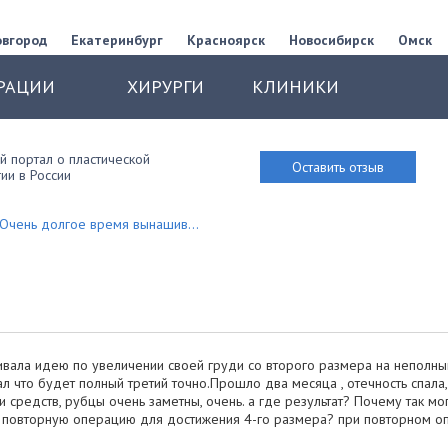
овгород
Екатеринбург
Красноярск
Новосибирск
Омск
РАЦИИ
ХИРУРГИ
КЛИНИКИ
 портал о пластической
Оставить отзыв
ии в России
 Очень долгое время вынашив...
вала идею по увеличении своей груди со второго размера на неполный
л что будет полный третий точно.Прошло два месяца , отечность спала,
и средств, рубцы очень заметны, очень. а где результат? Почему так мо
ь повторную операцию для достижения 4-го размера? при повторном 