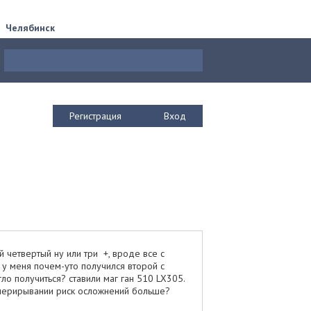
Челябинск
Регистрация
Вход
 четвертый ну или три +, вроде все с
 у меня почем-уто получился второй с
гло получиться? ставили маг ган 510 LX305.
оперирывании риск осложнений больше?