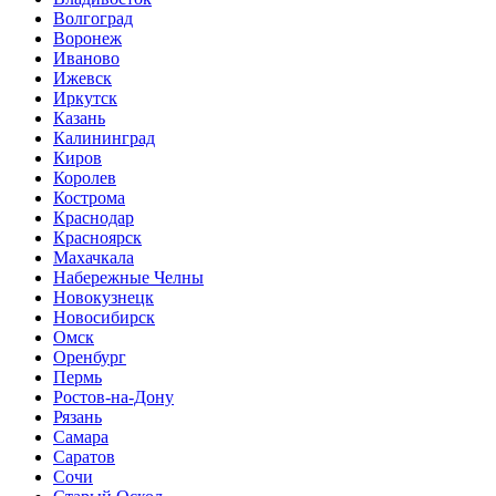
Волгоград
Воронеж
Иваново
Ижевск
Иркутск
Казань
Калининград
Киров
Королев
Кострома
Краснодар
Красноярск
Махачкала
Набережные Челны
Новокузнецк
Новосибирск
Омск
Оренбург
Пермь
Ростов-на-Дону
Рязань
Самара
Саратов
Сочи