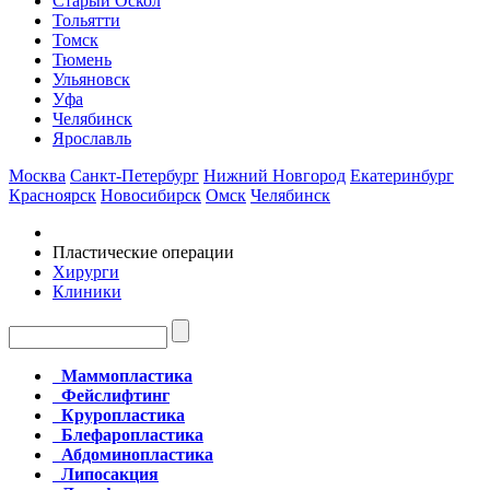
Старый Оскол
Тольятти
Томск
Тюмень
Ульяновск
Уфа
Челябинск
Ярославль
Москва
Санкт-Петербург
Нижний Новгород
Екатеринбург
Красноярск
Новосибирск
Омск
Челябинск
Пластические операции
Хирурги
Клиники
Маммопластика
Фейслифтинг
Круропластика
Блефаропластика
Абдоминопластика
Липосакция