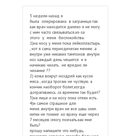
3 недели назад я
была оперирована в загранице.так
как врач находится далеко я не могу
с ним часто связываться.из-за
этого у меня беспокойства.
1)на носу у меня пока лейкопластырь
, кот я сама периодически меняю .а
внутри уже никаких тампонов .внутри
нос каждый день чешится и я
начинаю чихать . не вредно ли
чихание ??
2) кожа вокруг ноздрей как кусок
мяса , когда трогаю не чуствую. а
кончик наоборот болит,когда
дотрагиваюсь .ск времени так будет?
3)на лице и на носу пока отеки есть .
4)и самое страшное для
меня..внутри врач не все швы снял.
нитки не тонкие .ко врачу еще через
7 месяцев смогу поехать.как мне
быть?
прошу напишите что нибудь,
помогите. заранее спасибо большое .