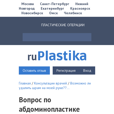
Москва
Санкт-Петербург
Нижний
Новгород
Екатеринбург
Красноярск
Новосибирск
Омск
Челябинск
ПЛАСТИЧЕСКИЕ ОПЕРАЦИИ
Plastika
ru
Оставить отзыв
Регистрация
Вход
Главная
/
Консультации врачей
/
Возможно ли
удалить шрам на моей руке??...
Вопрос по
абдоминопластике