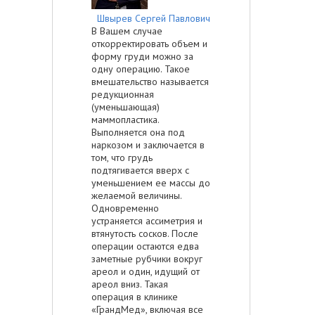
Швырев Сергей Павлович
В Вашем случае
откорректировать объем и
форму груди можно за
одну операцию. Такое
вмешательство называется
редукционная
(уменьшающая)
маммопластика.
Выполняется она под
наркозом и заключается в
том, что грудь
подтягивается вверх с
уменьшением ее массы до
желаемой величины.
Одновременно
устраняется ассиметрия и
втянутость сосков. После
операции остаются едва
заметные рубчики вокруг
ареол и один, идущий от
ареол вниз. Такая
операция в клинике
«ГрандМед», включая все