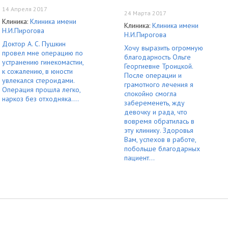
14 Апреля 2017
24 Марта 2017
Клиника:
Клиника имени
Клиника:
Клиника имени
Н.И.Пирогова
Н.И.Пирогова
Доктор А. С. Пушкин
Хочу выразить огромную
провел мне операцию по
благодарность Ольге
устранению гинекомастии,
Георгиевне Троицкой.
к сожалению, в юности
После операции и
увлекался стероидами.
грамотного лечения я
Операция прошла легко,
спокойно смогла
наркоз без отходняка....
забеременеть, жду
девочку и рада, что
вовремя обратилась в
эту клинику. Здоровья
Вам, успехов в работе,
побольше благодарных
пациент...