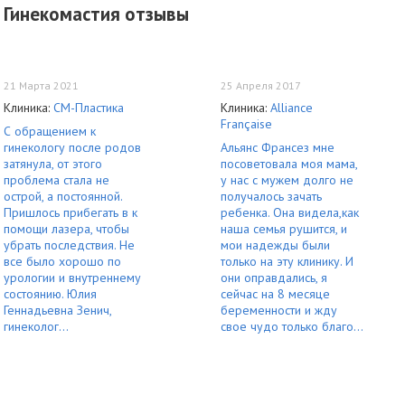
Гинекомастия отзывы
21 Марта 2021
25 Апреля 2017
Клиника:
СМ-Пластика
Клиника:
Alliance
Française
С обращением к
гинекологу после родов
Альянс Франсез мне
затянула, от этого
посоветовала моя мама,
проблема стала не
у нас с мужем долго не
острой, а постоянной.
получалось зачать
Пришлось прибегать в к
ребенка. Она видела,как
помощи лазера, чтобы
наша семья рушится, и
убрать последствия. Не
мои надежды были
все было хорошо по
только на эту клинику. И
урологии и внутреннему
они оправдались, я
состоянию. Юлия
сейчас на 8 месяце
Геннадьевна Зенич,
беременности и жду
гинеколог...
свое чудо только благо...