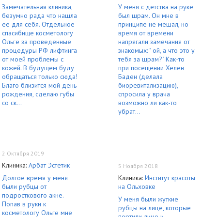
Замечательная клиника,
У меня с детства на руке
безумно рада что нашла
был шрам. Он мне в
ее для себя. Отдельное
принципе не мешал, но
спасибище косметологу
время от времени
Ольге за проведенные
напрягали замечания от
процедуры РФ лифтинга
знакомых: " ой, а что это у
от моей проблемы с
тебя за шрам?" Как-то
кожей. В будущем буду
при посещении Хелен
обращаться только сюда!
Баден (делала
Благо близится мой день
биоревитализацию),
рождения, сделаю губы
спросила у врача
со ск...
возможно ли как-то
убрат...
2 Октября 2019
Клиника:
Арбат Эстетик
5 Ноября 2018
Долгое время у меня
Клиника:
Институт красоты
были рубцы от
на Ольховке
подросткового акне.
У меня были жуткие
Попав в руки к
рубцы на лице, которые
косметологу Ольге мне
портили лицо и