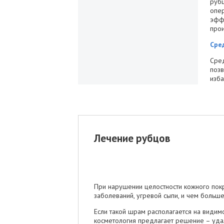
рубц
опер
эффе
про
Сре
Сред
позв
изба
Лечение рубцов
При нарушении целостности кожного покр
заболеваний, угревой сыпи, и чем больш
Если такой шрам располагается на видим
косметология предлагает решение – уда