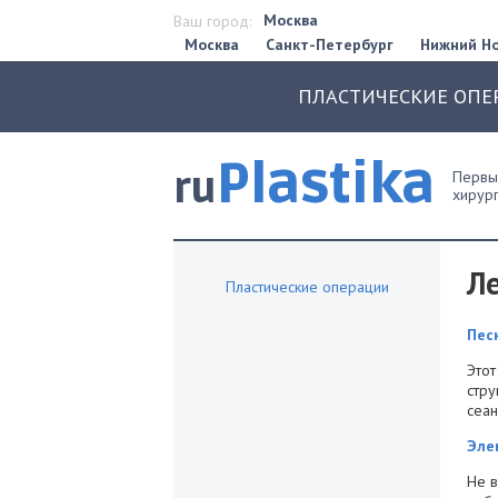
Москва
Ваш город:
Москва
Санкт-Петербург
Нижний Н
ПЛАСТИЧЕСКИЕ ОПЕ
Plastika
ru
Первый
хирург
Л
Пластические операции
Пес
Этот
стру
сеан
Эле
Не в