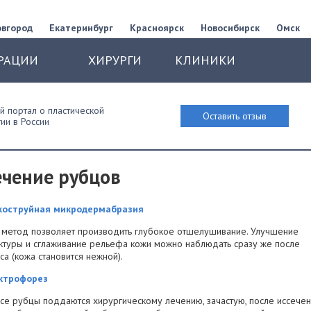
овгород
Екатеринбург
Красноярск
Новосибирск
Омск
РАЦИИ
ХИРУРГИ
КЛИНИКИ
 портал о пластической
Оставить отзыв
ии в России
ечение рубцов
коструйная микродермабразия
 метод позволяет производить глубокое отшелушивание. Улучшение
ктуры и сглаживание рельефа кожи можно наблюдать сразу же после
са (кожа становится нежной).
ктрофорез
се рубцы поддаются хирургическому лечению, зачастую, после иссече