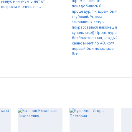
шрам на животе
минус минимум 5 лет от
понадобилось 6
возраста и очень не...
процедур, т.к. шрам был
глубокий. Успела
закончить к лету и
покрасоваться наконец в
купальнике)) Процедура
безболезненная, каждый
сеанс минут по 40, хотя
первый был подольше.
Все...