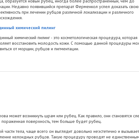
а, образуется новый рубец, иногда более распространенный, чем до
ации. Недавно появившийся препарат Ферменкол успел доказать свою
ктивность при лечении рубцов различной локализации и различного
исхождения.
динный химический пилинг
инный химический пилинг - это косметологическая процедура, которая
оляет восстановить молодость кожи. С помощью данной процедуры мо
виться от морщин, рубцов и пигментации.
ова может возникнуть шрам или рубец. Как правило, они становятся сл
е пораженная поверхность, тем больше будет рубец.
ой части тела, чаще всего он выглядит довольно неэстетично и вызыва
ление келоидных рубцов. Такую процедуру проводят не единственным 