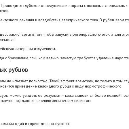
 Проводится глубокое отшелушивание шрама с помощью специальных 
кров.
нтозного лечения и воздействия электрического тока. В рубец вводят
цесс заключается в том, чтобы запустить регенерацию клеток, а для эт
нчается.
ействую лазерным излучением.
да образование слишком велико, зачастую требуется удаление нарост
ных рубцов
рам не исчезнет полностью. Такой эффект возможен, но только в том с
ановится приведение келоидного рубца к виду нормотрофического.
дуры можно увидеть ее результат – кожа становится более нежной пос
отлично поддаются лечению химическим пилингом.
 наличии один из приведенных пунктов: