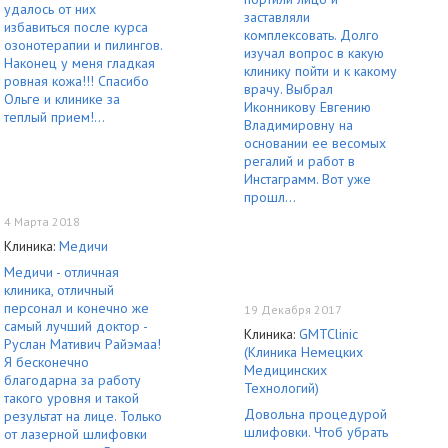
удалось от них
заставляли
избавиться после курса
комплексовать. Долго
озонотерапии и пилингов.
изучал вопрос в какую
Наконец у меня гладкая
клинику пойти и к какому
ровная кожа!!! Спасибо
врачу. Выбрал
Ольге и клинике за
Иконникову Евгению
теплый прием!...
Владимировну на
основании ее весомых
регалий и работ в
Инстаграмм. Вот уже
прошл...
4 Марта 2018
Клиника:
Медичи
Медичи - отличная
клиника, отличный
персонал и конечно же
19 Декабря 2017
самый лучший доктор -
Клиника:
GMTClinic
Руслан Мативич Райэмаа!
(Клиника Немецких
Я бесконечно
Медицинских
благодарна за работу
Технологий)
такого уровня и такой
Довольна процедурой
результат на лице. Только
шлифовки. Чтоб убрать
от лазерной шлифовки