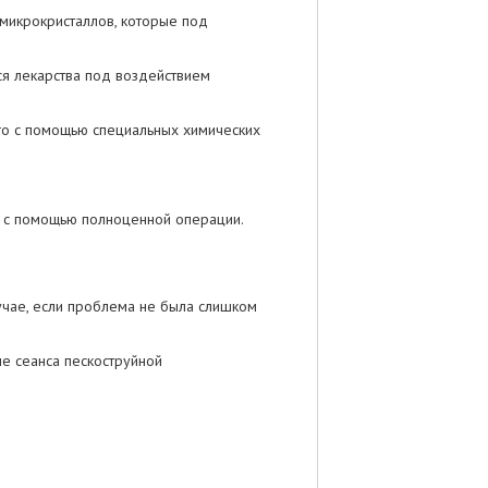
микрокристаллов, которые под
ся лекарства под воздействием
ого с помощью специальных химических
а с помощью полноценной операции.
лучае, если проблема не была слишком
ле сеанса пескоструйной