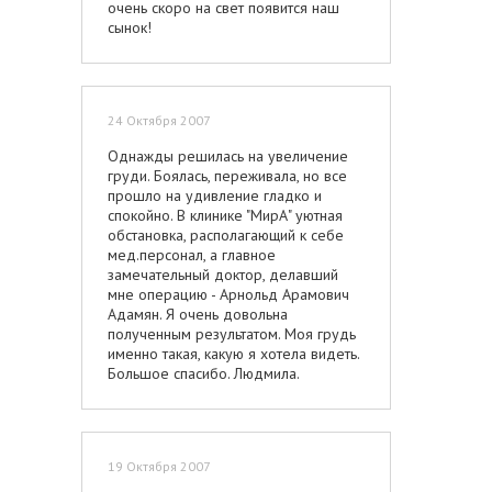
очень скоро на свет появится наш
сынок!
24 Октября 2007
Однажды решилась на увеличение
груди. Боялась, переживала, но все
прошло на удивление гладко и
спокойно. В клинике "МирА" уютная
обстановка, располагающий к себе
мед.персонал, а главное
замечательный доктор, делавший
мне операцию - Арнольд Арамович
Адамян. Я очень довольна
полученным результатом. Моя грудь
именно такая, какую я хотела видеть.
Большое спасибо. Людмила.
19 Октября 2007