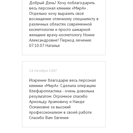
Добрый День! Хочу поблагодарить
весь персонал клиники «МирА» .
Отдельно хочу выразить своё
восхищение отличному специалисту в
различных областях современной
косметологии и просто шикарной
женщине врачу-косметологу Нонне
Александровне! Период лечения:
07.10.07 Наталья
14 Октября 2007
Искренне благодарю весь персонал
клиники «МирА». Сделала операцию
блефаропластика - очень довольна
результатом. Огромное спасибо
Арнольду Арамовичу и Наиде
Османовне за высокий
профессионализм в своей работе.
Спасибо Вам. Евгения