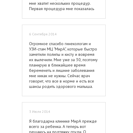
мне хватит нескольких процедур.
Первая процедура мне показалась
более болезненная, чем
последующие. Сейчас мне чуть-чуть
жжет, но не больше, все терпимо и
не так страшно, как пишут. Сейчас
6 Сентября 2014
волосы растут крайне медленно,
местами уже не растут вообще:)
Огромное спасибо гинекологам и
УЗИ-стам МЦ "МирА", которые быстро
заметили полипы и кисту и вовремя
их вылечили. Мне уже за 30, поэтому
планирую в ближайшее время
беременеть и лишние заболевания
мне никак не нужны. Сейчас врач
говорит, что все в норме и есть все
шансы родить здорового малыша.
3 Июля 2014
Я благодарна клинике МирА прежде
всего за ребенка. А теперь вот
решаюсь на подтяжку груди. О