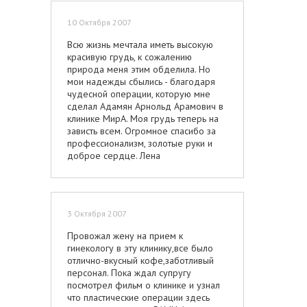
10 Октября 2007
Всю жизнь мечтала иметь высокую
красивую грудь, к сожалению
природа меня этим обделила. Но
мои надежды сбылись - благодаря
чудесной операции, которую мне
сделал Адамян Арнольд Арамович в
клинике МирА. Моя грудь теперь на
зависть всем. Огромное спасибо за
профессионализм, золотые руки и
доброе сердце. Лена
3 Октября 2007
Провожал жену на прием к
гинекологу в эту клинику,все было
отлично-вкусный кофе,заботливый
персонал. Пока ждал супругу
посмотрел фильм о клинике и узнал
что пластические операции здесь