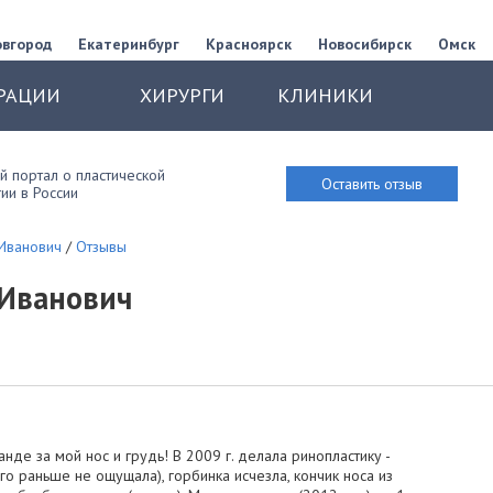
овгород
Екатеринбург
Красноярск
Новосибирск
Омск
РАЦИИ
ХИРУРГИ
КЛИНИКИ
 портал о пластической
Оставить отзыв
ии в России
 Иванович
/
Отзывы
 Иванович
де за мой нос и грудь! В 2009 г. делала ринопластику -
го раньше не ощущала), горбинка исчезла, кончик носа из