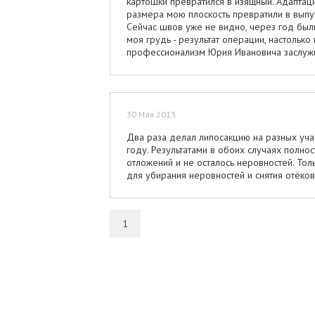
картошки превратился в изящный. Адаптаци
размера мою плоскость превратили в выпук
Сейчас швов уже не видно, через год были
моя грудь - результат операции, настолько
профессионализм Юрия Ивановича заслужи
30 Мая 2013
Два раза делал липосакцию на разных учас
году. Результатами в обоих случаях полно
отложений и не осталось неровностей. Тол
для убирания неровностей и снятия отёков
1