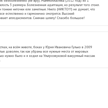
я: безболезненно (не вру). Маммопластика (2012 год): из 1
лость 3 размера. Болезненная адаптация, но результат того стоил.
 тонкие ниточки еле заметные. Никто (НИКТО!!!) не думает, что
 все естественно и гармонично смотрится. Высокий
вает аплодисментов. Снимаю шляпу! Спасибо большое!
тках, на всём животе, боках у Юрия Ивановича Гулько в 2009
стью доволен, так как убраны все нужные места от жировых
ько нужно было и я ходил на Ультрозвуковой вакуумный массаж
.