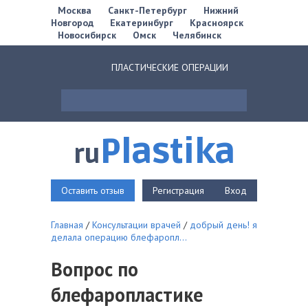
Москва
Санкт-Петербург
Нижний
Новгород
Екатеринбург
Красноярск
Новосибирск
Омск
Челябинск
ПЛАСТИЧЕСКИЕ ОПЕРАЦИИ
Plastika
ru
Оставить отзыв
Регистрация
Вход
Главная
/
Консультации врачей
/
добрый день! я
делала операцию блефаропл...
Вопрос по
блефаропластике