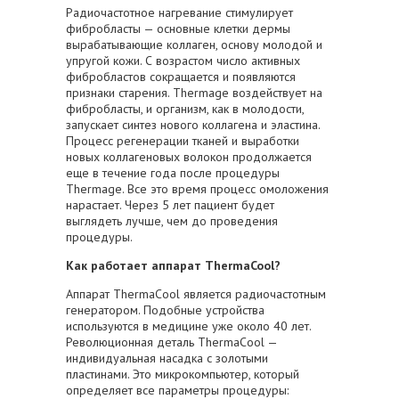
Радиочастотное нагревание стимулирует
фибробласты — основные клетки дермы
вырабатывающие коллаген, основу молодой и
упругой кожи. С возрастом число активных
фибробластов сокращается и появляются
признаки старения. Thermage воздействует на
фибробласты, и организм, как в молодости,
запускает синтез нового коллагена и эластина.
Процесс регенерации тканей и выработки
новых коллагеновых волокон продолжается
еще в течение года после процедуры
Thermage. Все это время процесс омоложения
нарастает. Через 5 лет пациент будет
выглядеть лучше, чем до проведения
процедуры.
Как работает аппарат
ThermaCool?
Аппарат ThermaCool является радиочастотным
генератором. Подобные устройства
используются в медицине уже около 40 лет.
Революционная деталь ThermaCool —
индивидуальная насадка с золотыми
пластинами. Это микрокомпьютер, который
определяет все параметры процедуры: