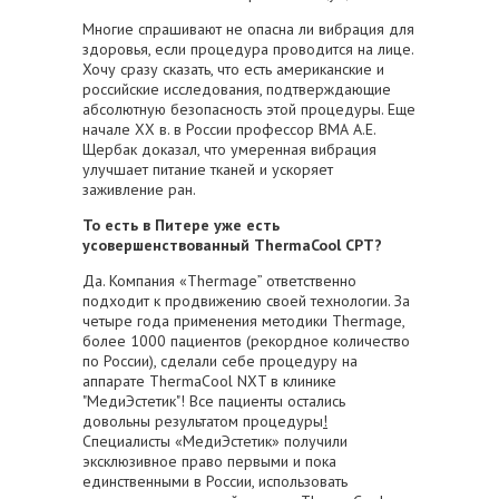
Многие спрашивают не опасна ли вибрация для
здоровья, если процедура проводится на лице.
Хочу сразу сказать, что есть американские и
российские исследования, подтверждающие
абсолютную безопасность этой процедуры. Еще
начале ХХ в. в России профессор ВМА А.Е.
Щербак доказал, что умеренная вибрация
улучшает питание тканей и ускоряет
заживление ран.
То есть в Питере уже есть
усовершенствованный ThermaCool CPT?
Да. Компания «Thermage” ответственно
подходит к продвижению своей технологии. За
четыре года применения методики Thermage,
более 1000 пациентов (рекордное количество
по России), сделали себе процедуру на
аппарате ThermaCool NXT в клинике
"МедиЭстетик"! Все пациенты остались
довольны результатом процедуры
!
Специалисты «МедиЭстетик» получили
эксклюзивное право первыми и пока
единственными в России, использовать