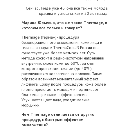
Сейчас Линде уже 45, она все так же молода,
красива и успешна, как и 20 лет назад.
Марина Юрьевна, что же такое
Thermage, о
котором все только и говорят?
Thermage (термаж)- процедура
безоперационного омоложения кожи лица и
тела на аппарате ТhermaCool. В России она
существует уже более четырех лет. Суть
метода состоит в радиочастотном нагревании
внутренних слоев кожи до 60ºС , за счет
которого происходит сжатие (до 40%!)
растянувшихся коллагеновых волокон. Таким
образом возникает моментальный эффект
лифтинга. Сразу после процедуры кожа более
плотно прилегает к мышцам и подтягивает
близлежащие ткани -эффект корсета.
Улучшается цвет лица, уходят мелкие
морщинки.
Чем
Thermage отличается от других
процедур, с быстрым эффектом
омоложения?