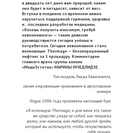
в двадцать лет дано вам природой; каким
оно будет в пятьдесят, зависит от вас».
Вступая в поединок со временем важно
заручиться поддержкой гармонии, здоровья
и... последних разработок медицины.
«Хочешь получить максимум, требуй
невозможного» — таким девизом
руководствуются сегодня учёные и
потребители. Сегодня невозможное стало
возможным: Thermage — безоперационный
лифтинг за 1 процедуру.
Комментарии
главного врача группы клиник
«МедиЭстетик» МАРИНЫ МЧЕДЛИДЗЕ.
Топ-модель Линда Евангелиста,
своим откровенным признанием в августовском
номере
Vogue 2006 года произвела настоящий бум:
«Я использую Thermage, и для меня это такое
же средство ухода за собой, как покраска
волос, или макияж, или любой другой приём,
который вы используете, чтобы почувствовать
себя лучше».