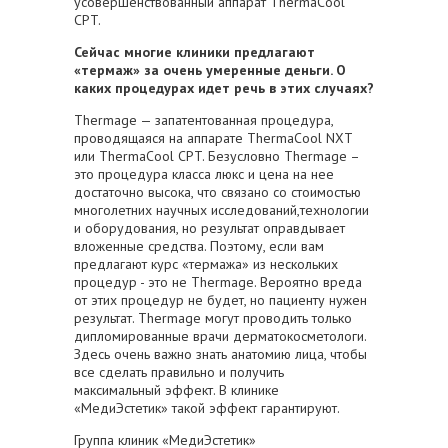
усовершенствованный аппарат ThermaCool
CPT.
Сейчас многие клиники предлагают
«термаж» за очень умеренные деньги. О
каких процедурах идет речь в этих случаях?
Thermage — запатентованная процедура,
проводящаяся на аппарате ThermaCool NXT
или ThermaCool CPT. Безусловно Thermage –
это процедура класса люкс и цена на нее
достаточно высока, что связано со стоимостью
многолетних научных исследований,технологии
и оборудования, но результат оправдывает
вложенные средства. Поэтому, если вам
предлагают курс «термажа» из нескольких
процедур - это не Thermage. Вероятно вреда
от этих процедур не будет, но пациенту нужен
результат. Thermage могут проводить только
дипломированные врачи дерматокосметологи.
Здесь очень важно знать анатомию лица, чтобы
все сделать правильно и получить
максимальный эффект. В клинике
«МедиЭстетик» такой эффект гарантируют.
Группа клиник «МедиЭстетик»