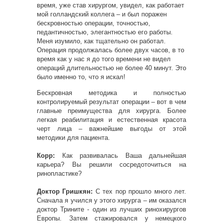
время, уже став хирургом, увидел, как работает
мой голландский коллега – и был поражен
бескровностью операции, точностью,
педантичностью, элегантностью его работы.
Меня изумило, как тщательно он работал.
Операция продолжалась более двух часов, в то
время как у нас я до того времени не видел
операций длительностью не более 40 минут. Это
было именно то, что я искал!
Бескровная методика и полностью
контролируемый результат операции – вот в чем
главные преимущества для хирурга. Более
легкая реабилитация и естественная красота
черт лица – важнейшие выгоды от этой
методики для пациента.
Корр:
Как развивалась Ваша дальнейшая
карьера? Вы решили сосредоточиться на
ринопластике?
Доктор Гришкян:
С тех пор прошло много лет.
Сначала я учился у этого хирурга – им оказался
доктор Трините
- один из лучших ринохирургов
Европы. Затем стажировался
у немецкого