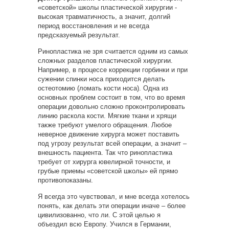
«советской» школы пластической хирургии -
высокая травматичность, а значит, долгий
период восстановления и не всегда
предсказуемый результат.
Ринопластика не зря считается одним из самых
сложных разделов пластической хирургии.
Например, в процессе коррекции горбинки и при
сужении спинки носа приходится делать
остеотомию (ломать кости носа). Одна из
основных проблем состоит в том, что во время
операции довольно сложно проконтролировать
линию раскола кости. Мягкие ткани и хрящи
также требуют умелого обращения. Любое
неверное движение хирурга может поставить
под угрозу результат всей операции, а значит –
внешность пациента. Так что ринопластика
требует от хирурга ювелирной точности, и
грубые приемы «советской школы» ей прямо
противопоказаны.
Я всегда это чувствовал, и мне всегда хотелось
понять, как делать эти операции иначе – более
цивилизованно, что ли. С этой целью я
объездил всю Европу. Учился в Германии,