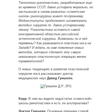
Технологии ринопластики, разработанные еще
во времена СССР, давно устарели морально, но
застывшая в своем развитии «советская
школа» ринохирургии живет по-прежнему.
Мединституты продолжают штамповать
молодых хирургов по
давно устаревшему
лекалу. Ринопластика остается самой
консервативной областью российской
эстетической хирургии. Возможны ли в ней
перемены? Как развивается пластика носа на
Западе? И ждать ли нам появления новых
методик, которые сделают эту самую
инвазивную пластическую операцию менее
травматичной?
О новых тенденциях в развитии пластической
хирургии носа рассказывает доктор
медицинских наук
Давид Гришкян.
Корр:
В чем вы видите недостатки «советской»
школы ринопластики и есть ли альтернатива?
Доктор Гришкян:
Основные признаки старой,