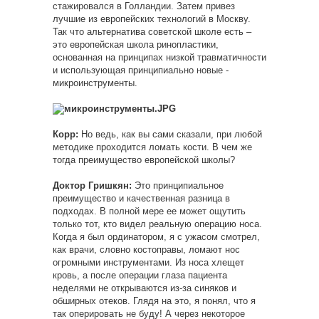
стажировался в Голландии. Затем привез
лучшие из европейских технологий в Москву.
Так что альтернатива советской школе есть –
это европейская школа ринопластики,
основанная на принципах низкой травматичности
и использующая принципиально новые -
микроинструменты.
Корр:
Но ведь, как вы сами сказали, при любой
методике проходится ломать кости. В чем же
тогда преимущество европейской школы?
Доктор Гришкян:
Это принципиальное
преимущество и качественная разница в
подходах. В полной мере ее может ощутить
только тот, кто видел реальную операцию носа.
Когда я был ординатором, я с ужасом смотрел,
как врачи, словно костоправы, ломают нос
огромными инструментами. Из носа хлещет
кровь, а после операции глаза пациента
неделями не открываются из-за синяков и
обширных отеков. Глядя на это, я понял, что я
так оперировать не буду! А через некоторое