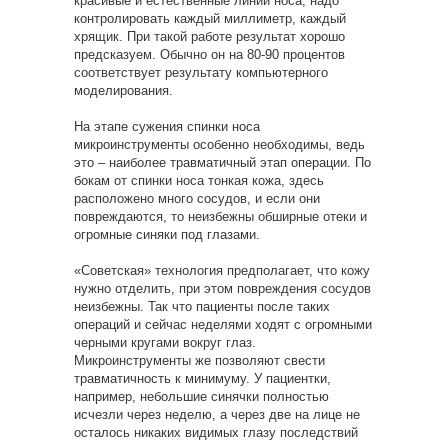
красивые и естественные линии носа, надо
контролировать каждый миллиметр, каждый
хрящик. При такой работе результат хорошо
предсказуем. Обычно он на 80-90 процентов
соответствует результату компьютерного
моделирования.
На этапе сужения спинки носа
микроинструменты особенно необходимы, ведь
это – наиболее травматичный этап операции. По
бокам от спинки носа тонкая кожа, здесь
расположено много сосудов, и если они
повреждаются, то неизбежны обширные отеки и
огромные синяки под глазами.
«Советская» технология предполагает, что кожу
нужно отделить, при этом повреждения сосудов
неизбежны. Так что пациенты после таких
операций и сейчас неделями ходят с огромными
черными кругами вокруг глаз.
Микроинструменты же позволяют свести
травматичность к минимуму. У пациентки,
например, небольшие синячки полностью
исчезли через неделю, а через две на лице не
осталось никаких видимых глазу последствий