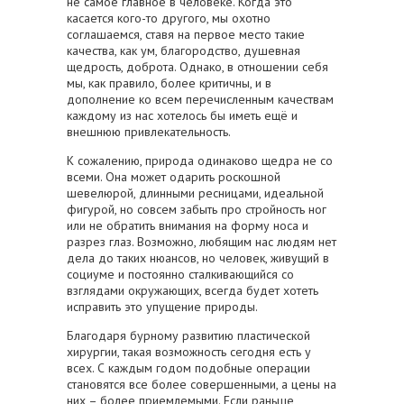
не самое главное в человеке. Когда это
касается кого-то другого, мы охотно
соглашаемся, ставя на первое место такие
качества, как ум, благородство, душевная
щедрость, доброта. Однако, в отношении себя
мы, как правило, более критичны, и в
дополнение ко всем перечисленным качествам
каждому из нас хотелось бы иметь ещё и
внешнюю привлекательность.
К сожалению, природа одинаково щедра не со
всеми. Она может одарить роскошной
шевелюрой, длинными ресницами, идеальной
фигурой, но совсем забыть про стройность ног
или не обратить внимания на форму носа и
разрез глаз. Возможно, любящим нас людям нет
дела до таких нюансов, но человек, живущий в
социуме и постоянно сталкивающийся со
взглядами окружающих, всегда будет хотеть
исправить это упущение природы.
Благодаря бурному развитию пластической
хирургии, такая возможность сегодня есть у
всех. С каждым годом подобные операции
становятся все более совершенными, а цены на
них – более приемлемыми. Если раньше