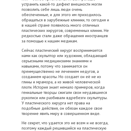
устранить какой-то дефект внешности могли
позволить себе лишь люди очень
обеспеченные, и для этого им приходилось
обращаться в зарубежные клиники, то сегодня и
в нашей стране появилось много отличных
пластических хирургов, современных клиник. Не
редкостью стали даже обращения иностранцев
за помощью к нашим медикам.
Сейчас пластический хирург воспринимается
нами как скульптор или художник, обладающий
серьезными медицинскими знаниями и
навыками, потому что занимается он
преимущественно не лечением недугов, а
созданием красоты. Но создает он её не из
глины и мрамора, а из живой человеческой
плоти. История знает немало примеров, когда
гениальные творцы сжигали свои неудавшиеся
рукописи или разбивали вдребезги скульптуры.
У пластического хирурга нет права на
подобные действия, он обязан каждое свое
творение явить миру в совершенном виде.
Не секрет, что удается это не всем и не всегда,
поэтому каждый решившийся на пластическую