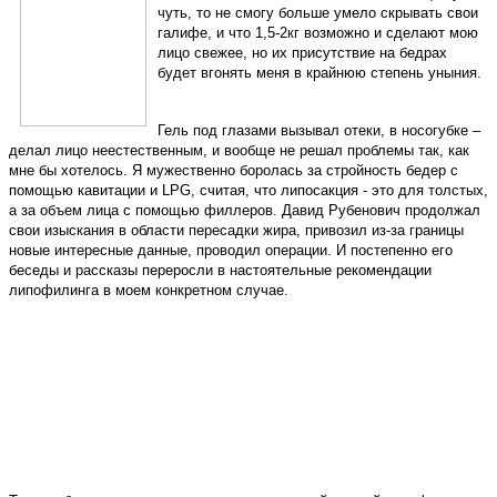
чуть, то не смогу больше умело скрывать свои
галифе, и что 1,5-2кг возможно и сделают мою
лицо свежее, но их присутствие на бедрах
будет вгонять меня в крайнюю степень уныния.
Гель под глазами вызывал отеки, в носогубке –
делал лицо неестественным, и вообще не решал проблемы так, как
мне бы хотелось. Я мужественно боролась за стройность бедер с
помощью кавитации и LPG, считая, что липосакция - это для толстых,
а за объем лица с помощью филлеров. Давид Рубенович продолжал
свои изыскания в области пересадки жира, привозил из-за границы
новые интересные данные, проводил операции. И постепенно его
беседы и рассказы переросли в настоятельные рекомендации
липофилинга в моем конкретном случае.