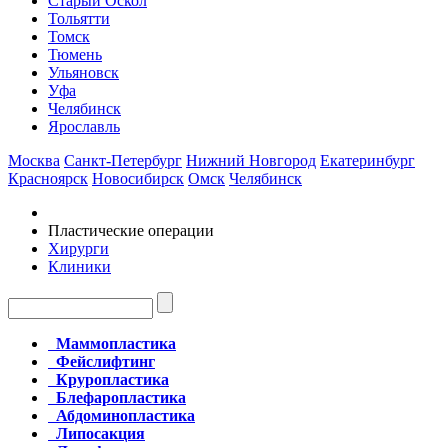
Старый Оскол
Тольятти
Томск
Тюмень
Ульяновск
Уфа
Челябинск
Ярославль
Москва
Санкт-Петербург
Нижний Новгород
Екатеринбург
Красноярск
Новосибирск
Омск
Челябинск
Пластические операции
Хирурги
Клиники
Маммопластика
Фейслифтинг
Круропластика
Блефаропластика
Абдоминопластика
Липосакция