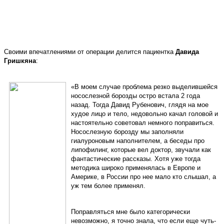
Своими впечатлениями от операции делится пациентка
Давида
Гришкяна
:
«В моем случае проблема резко выделившейся
носослезной борозды остро встала 2 года
назад. Тогда Давид Рубенович, глядя на мое
худое лицо и тело, недовольно качал головой и
настоятельно советовал немного поправиться.
Носослезную борозду мы заполняли
гиалуроновым наполнителем, а беседы про
липофилинг, которые вел доктор, звучали как
фантастические рассказы. Хотя уже тогда
методика широко применялась в Европе и
Америке, в России про нее мало кто слышал, а
уж тем более применял.
Поправляться мне было категорически
невозможно, я точно знала, что если еще чуть-