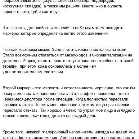
проработанные зоны (скулы, слезная борозда, подбородок,
носогубная складка), а также мы решили ввести жир в область
верхнего века, губ и кисти рук.
Что сказать, для любого изменения в себе мы можем находить
маркеры, которые определят качество этого изменения.
Первым маркером можно было считать изменение качества кожи.
Стало возможным отказаться от мезоуходов и биоревитализации на
длительный срок, то есть просто отсутствовала потребность в такой
терапии, при этом кожа сохранялась в более чем
удовлетворительном состоянии.
Второй маркер – это мягкость и естественность черт лица, его как бы
расправленность и наполненность. Этот эффект проявился где-то
через месяц-полтора после операции, когда полностью перестали
возникать отеки. То есть мое, склонное к отекам лицо практически
перестало отекать. Так хорошо и четко по утрам мое лицо выглядело
только в школьные годы, да и то не каждый день.
Кроме того, никакой гиалуроновый наполнитель никогда не давал мне
такого эффекта омоложения. Именно омоложения, а не ухоженности