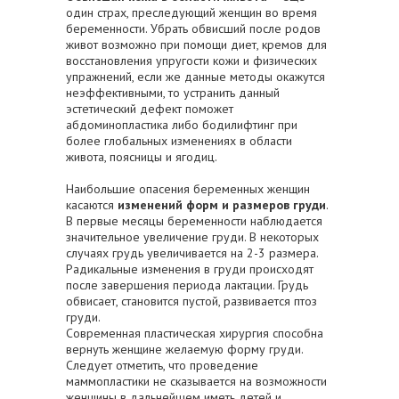
один страх, преследующий женщин во время
беременности. Убрать обвисший после родов
живот возможно при помощи диет, кремов для
восстановления упругости кожи и физических
упражнений, если же данные методы окажутся
неэффективными, то устранить данный
эстетический дефект поможет
абдоминопластика либо бодилифтинг при
более глобальных изменениях в области
живота, поясницы и ягодиц.
Наибольшие опасения беременных женщин
касаются
изменений форм и размеров груди
.
В первые месяцы беременности наблюдается
значительное увеличение груди. В некоторых
случаях грудь увеличивается на 2-3 размера.
Радикальные изменения в груди происходят
после завершения периода лактации. Грудь
обвисает, становится пустой, развивается птоз
груди.
Современная пластическая хирургия способна
вернуть женщине желаемую форму груди.
Следует отметить, что проведение
маммопластики не сказывается на возможности
женщины в дальнейшем иметь детей и