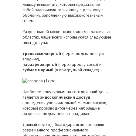
мышцу имплантата, который представляет
собой эластичную силиконовую резиновую
оболочку, заполненную высококогезивным
гелем.
Разрез тканей может выполняться в различных
областях, чаще всего используются следующие
типы доступа:
трансаксиллярный
(через подмышечную
впадину),
параареолярный
(через ареолу соска) и
субмаммарный
(в подгрудной складке).
Наиболее популярным на сегодняшний день
является
эндоскопический доступ
проведения увеличительной маммопластики,
который производится через небольшие
разрезы в подмышечных впадинах.
Данный подход, благодаря использованию
современного профессионального
оборудования, позволяет достичь наиболее