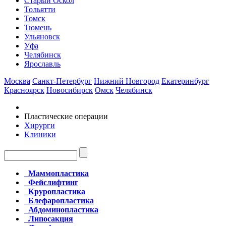
Старый Оскол
Тольятти
Томск
Тюмень
Ульяновск
Уфа
Челябинск
Ярославль
Москва
Санкт-Петербург
Нижний Новгород
Екатеринбург
Красноярск
Новосибирск
Омск
Челябинск
Пластические операции
Хирурги
Клиники
Маммопластика
Фейслифтинг
Круропластика
Блефаропластика
Абдоминопластика
Липосакция