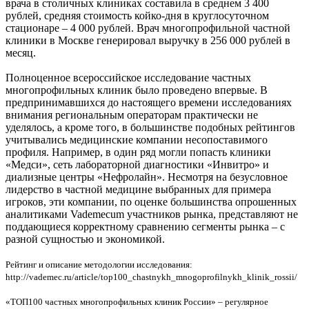
врача в столичных клиниках составила в среднем 3 400
рублей, средняя стоимость койко-дня в круглосуточном
стационаре – 4 000 рублей. Врач многопрофильной частной
клиники в Москве генерировал выручку в 256 000 рублей в
месяц.
Полноценное всероссийское исследование частных
многопрофильных клиник было проведено впервые. В
предпринимавшихся до настоящего времени исследованиях
внимания региональным операторам практически не
уделялось, а кроме того, в большинстве подобных рейтингов
учитывались медицинские компании несопоставимого
профиля. Например, в один ряд могли попасть клиники
«Медси», сеть лабораторной диагностики «Инвитро» и
диализные центры «Нефролайн». Несмотря на безусловное
лидерство в частной медицине выбранных для примера
игроков, эти компании, по оценке большинства опрошенных
аналитиками Vademecum участников рынка, представляют не
поддающиеся корректному сравнению сегменты рынка – с
разной сущностью и экономикой.
Рейтинг и описание методологии исследования:
http://vademec.ru/article/top100_chastnykh_mnogoprofilnykh_klinik_rossii/
«ТОП100 частных многопрофильных клиник России» – регулярное