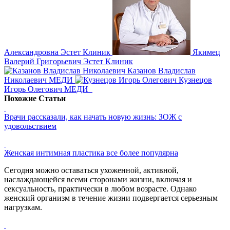
Александровна
Эстет Клиник
Якимец
Валерий Григорьевич
Эстет Клиник
Казанов Владислав
Николаевич
МЕДИ
Кузнецов
Игорь Олегович
МЕДИ
Похожие Статьи
Врачи рассказали, как начать новую жизнь: ЗОЖ с
удовольствием
Женская интимная пластика все более популярна
Сегодня можно оставаться ухоженной, активной,
наслаждающейся всеми сторонами жизни, включая и
сексуальность, практически в любом возрасте. Однако
женский организм в течение жизни подвергается серьезным
нагрузкам.