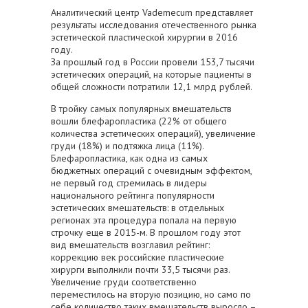
Аналитический центр Vademecum представляет
результаты исследования отечественного рынка
эстетической пластической хирургии в 2016
году.
За прошлый год в России провели 153,7 тысячи
эстетических операций, на которые пациенты в
общей сложности потратили 12,1 млрд рублей.
В тройку самых популярных вмешательств
вошли блефаропластика (22% от общего
количества эстетических операций), увеличение
груди (18%) и подтяжка лица (11%).
Блефаропластика, как одна из самых
бюджетных операций с очевидным эффектом,
не первый год стремилась в лидеры
национального рейтинга популярности
эстетических вмешательств: в отдельных
регионах эта процедура попала на первую
строчку еще в 2015-м. В прошлом году этот
вид вмешательств возглавил рейтинг:
коррекцию век российские пластические
хирурги выполнили почти 33,5 тысячи раз.
Увеличение груди соответственно
переместилось на вторую позицию, но само по
себе количество таких вмешательств выросло –