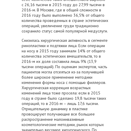
с 26,16 тысячи в 2015 году до 27,99 тысячи в
2016-м. В Москве, где в общей сложности в
2016 году было выполнено 36,5% от общего
количества проведенных в стране эстетических
операций, увеличение груди традиционно
сохранило статус самой популярной медуслуги.
Снизилась хирургическая активность в сегменте
ринопластики и подтяжки лица. Если операции
на носу в 2015 году занимали 14% от общего
количества эстетических вмешательств, то в
2016-м их доля составила лишь 9% (13,9
тысячи операций). По оценкам экспертов, часть
пациентов могла отсеяться из-за получившей
более широкое применение методики
изменения формы носа с помощью филлеров.
Хирургическая коррекция возрастных
изменений лица тоже просела: если в 2015
году в стране было сделано 19,8 тысячи таких
операций, то в 2016-м – лишь 17,6 тысячи.
Отрицательную динамику в пластике
провоцируют получающие все большее
распространение малоинвазивные
косметологические методики, рынок которых
значительно весомее хирургического. По