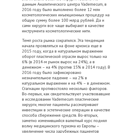
данным Аналитического центра Vademecum, в
2016 году было выполнено более 12 млн
косметологических инъекционных процедур на
общую сумму более 100 млрд рублей. Да и
сами хирурги все чаще выбирают в качестве
инструмента косметологические нити.
Темп роста рынка сократился. Эта тенденция
начала проявляться на фоне кризиса еще в
2015 году, когда в натуральном выражении
оборот пластической отрасли вырос только на
6% (в 2014-м рынок вырос на 24%), а в
денежном – на 4% (против 15% в 2014 году). В
2016 году было зафиксировано
незначительное падение – на 2% в
натуральном выражении и на 4% – в денежном.
Стагнации противостояло несколько факторов.
Во-первых, как свидетельствуют участвовавшие
в исследовании Vademecum пластические
хирурги, многие пациенты рассматривают
инвестиции в эстетические операции в качестве
способа сбережения средств. Во-вторых,
заметно изменившийся валютный курс поднял
волну медицинского туризма из Европы –
увеличение числа зарубежных пациентов