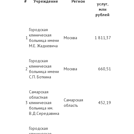
#
Учреждение
Регион
услуг,
млн
рублей
Городская
клиническая
1
Москва
1 811,37
больница имени
М.Е. Жадкевича
Городская
клиническая
2
Москва
660,51
больница имени
С.П. Боткина
Самарская
областная
Самарская
3
клиническая
452,19
область
больница им.
В.Д.Середавина
Городская
клиническая