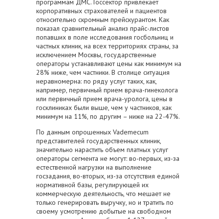
программам ДМС. Госсектор привлекает
корпоративных страхователей и пациентов
относительно скромным прейскурантом. Как
показал сравнительный анализ прайс-листов
попавших в поле исследования госбольниц и
частных клиник, на всех территориях страны, за
исключением Москвы, государственные
операторы устанавливают цены как минимум на
28% ниже, чем частники. В столице ситуация
неравномерна: по ряду услуг таких, как,
например, первичный прием врача-гинеколога
или первичный прием врача-уролога, цены в
госклиниках были выше, чем у частников, как
минимум на 11%, по другим – ниже на 22-47%.
По данным опрошенных Vademecum
представителей государственных клиник,
значительно нарастить объем платных услуг
операторы сегмента не могут: во-первых, из-за
естественной нагрузки на выполнение
госзадания, во-вторых, из-за отсутствия единой
нормативной базы, регулирующей их
коммерческую деятельность, что мешает не
только генерировать выручку, но и тратить по
своему усмотрению добытые на свободном