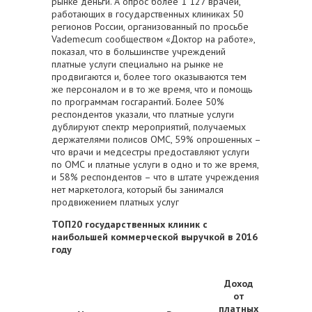
рынке деньги. А опрос более 1 127 врачей,
работающих в государственных клиниках 50
регионов России, организованный по просьбе
Vademecum сообществом «Доктор на работе»,
показал, что в большинстве учреждений
платные услуги специально на рынке не
продвигаются и, более того оказываются тем
же персоналом и в то же время, что и помощь
по программам госгарантий. Более 50%
респондентов указали, что платные услуги
дублируют спектр мероприятий, получаемых
держателями полисов ОМС, 59% опрошенных –
что врачи и медсестры предоставляют услуги
по ОМС и платные услуги в одно и то же время,
и 58% респондентов – что в штате учреждения
нет маркетолога, который бы занимался
продвижением платных услуг
ТОП20 государственных клиник с
наибольшей коммерческой выручкой в 2016
году
Доход
от
платных