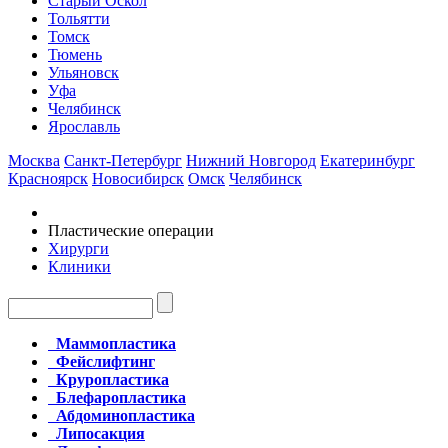
Старый Оскол
Тольятти
Томск
Тюмень
Ульяновск
Уфа
Челябинск
Ярославль
Москва
Санкт-Петербург
Нижний Новгород
Екатеринбург
Красноярск
Новосибирск
Омск
Челябинск
Пластические операции
Хирурги
Клиники
Маммопластика
Фейслифтинг
Круропластика
Блефаропластика
Абдоминопластика
Липосакция