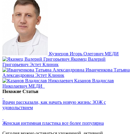
Кузнецов Игорь Олегович
МЕДИ
Якимец Валерий
Григорьевич
Эстет Клиник
Иванченкова Татьяна
Александровна
Эстет Клиник
Казанов Владислав
Николаевич
МЕДИ
Похожие Статьи
Врачи рассказали, как начать новую жизнь: ЗОЖ с
удовольствием
Женская интимная пластика все более популярна
Сегодня можно оставаться ухоженной, активной,