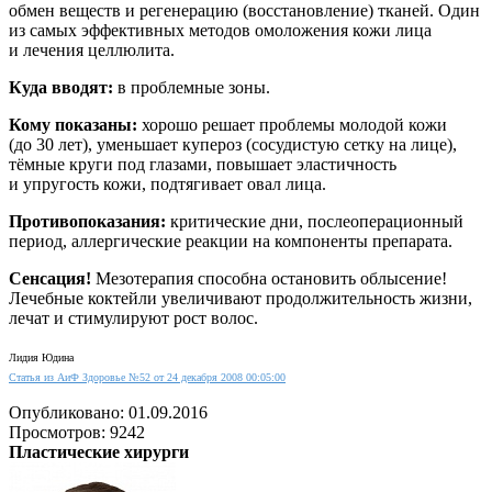
обмен веществ и регенерацию (восстановление) тканей. Один
из самых эффективных методов омоложения кожи лица
и лечения целлюлита.
Куда вводят:
в проблемные зоны.
Кому показаны:
хорошо решает проблемы молодой кожи
(до 30 лет), уменьшает купероз (сосудистую сетку на лице),
тёмные круги под глазами, повышает эластичность
и упругость кожи, подтягивает овал лица.
Противопоказания:
критические дни, послеоперационный
период, аллергические реакции на компоненты препарата.
Сенсация!
Мезотерапия способна остановить облысение!
Лечебные коктейли увеличивают продолжительность жизни,
лечат и стимулируют рост волос.
Лидия Юдина
Статья из АиФ Здоровье №52 от 24 декабря 2008 00:05:00
Опубликовано: 01.09.2016
Просмотров: 9242
Пластические хирурги