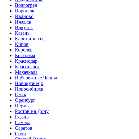
Волгоград
Воронеж
Иваново
Ижевск
Иркутск
Казань
Калининград
Киров
Королев
Кострома
Краснодар
Красноярск
Махачкала
Набережные Челны
Новокузнецк
Новосибирск
Омск
Оренбург
Пермь
Ростов-на-Дону
Рязань
Самара
Саратов
Сочи