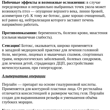
Побочные эффекты и возможные осложнения:
в случае
передозировки и неправильно выбранных точек укола может
возникнуть птоз — опущение верхнего века, линии бровей,
асимметрия губ. К тому же ботокс, даже хорошо очищенный,
всё равно яд, нейтрализация которого заставит печень
напряжённо работать.
Противопоказания:
беременность, болезни крови, миастения
(сильная мышечная слабость).
Сенсация!
Ботокс, оказывается, широко применяется
в западной медицинской практике для лечения головной
боли, мигрени, лицевых и мышечных спазмов, спортивных
травм, неврологических заболеваний, болевых синдромов,
для лечения детей, страдающих ДЦП, расстройствами
мочеиспускания, при гипергидрозе.
Альтернатива операции
Перлайн — препарат на основе гиалуриновой кислоты.
Применяется для контурной пластики лица. От рестилайна
отличается консистенцией и размером частиц геля. Перлайн
создан для выравнивания рельефа и уменьшения объёма
глубоких морщин.