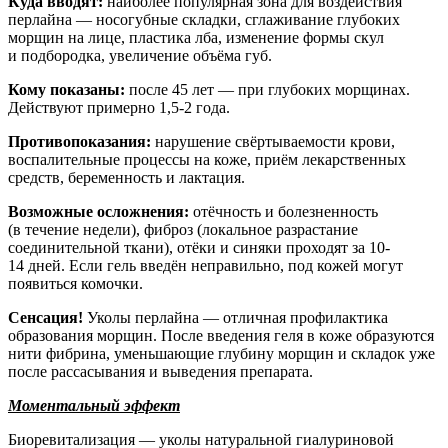
Куда вводят:
наиболее популярная зона для воздействия
перлайна — носогубные складки, сглаживание глубоких
морщин на лице, пластика лба, изменение формы скул
и подбородка, увеличение объёма губ.
Кому показаны:
после 45 лет — при глубоких морщинах.
Действуют примерно 1,5-2 года.
Противопоказания:
нарушение свёртываемости крови,
воспалительные процессы на коже, приём лекарственных
средств, беременность и лактация.
Возможные осложнения:
отёчность и болезненность
(в течение недели), фиброз (локальное разрастание
соединительной ткани), отёки и синяки проходят за 10-
14 дней. Если гель введён неправильно, под кожей могут
появиться комочки.
Сенсация!
Уколы перлайна — отличная профилактика
образования морщин. После введения геля в коже образуются
нити фибрина, уменьшающие глубину морщин и складок уже
после рассасывания и выведения препарата.
Моментальный эффект
Биоревитализация — уколы натуральной гиалуриновой