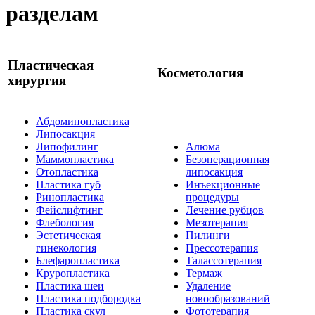
разделам
Пластическая
Косметология
хирургия
Абдоминопластика
Липосакция
Липофилинг
Алюма
Маммопластика
Безоперационная
Отопластика
липосакция
Пластика губ
Инъекционные
Ринопластика
процедуры
Фейслифтинг
Лечение рубцов
Флебология
Мезотерапия
Эстетическая
Пилинги
гинекология
Прессотерапия
Блефаропластика
Талассотерапия
Круропластика
Термаж
Пластика шеи
Удаление
Пластика подбородка
новообразований
Пластика скул
Фототерапия