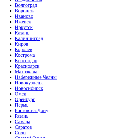
Волгоград
Воронеж
Иваново
Ижевск
Иркутск
Казань
Калининград
Киров
Королев
Кострома
Краснодар
Красноярск
Махачкала
Набережные Челны
Новокузнецк
Новосибирск
Омск
Оренбург
Пермь
Ростов-на-Дону
Рязань
Самара
Саратов
Сочи