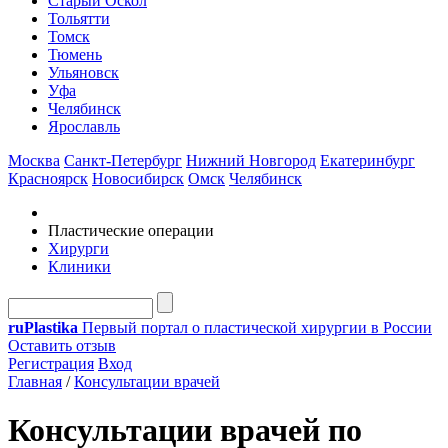
Старый Оскол
Тольятти
Томск
Тюмень
Ульяновск
Уфа
Челябинск
Ярославль
Москва
Санкт-Петербург
Нижний Новгород
Екатеринбург
Красноярск
Новосибирск
Омск
Челябинск
Пластические операции
Хирурги
Клиники
ru
Plastika
Первый портал о пластической хирургии в России
Оставить отзыв
Регистрация
Вход
Главная
/
Консультации врачей
Консультации врачей по