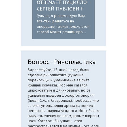
ОТВЕЧАЕТ ПУЦИЛЛО
СЕРГЕЙ ПАВЛОВИЧ
Гульназ, я рекомендую Вам
всё-таки решиться на
операцию, так как только этот
способ может решить про...
Вопрос - Ринопластика
Здравствуйте. 12 дней назад была
сделана ринопластика (сужение
переносицы и уменьшение за счёт
хрящей кончика). Нос мне казался
широковатым и длинноватым, но от
ушивания ноздрей доктор отговорил
(Гюсан С.А., г. Ставрополь), пообещав, что
за счёт уменьшения хряща на кончик -
немного и ширина усядется. Но сейчас я
вижу изменения во всем, кроме ширины
носа. Хотелось бы узнать - отек
распространяется и на крылья носа, если