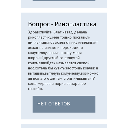
Вопрос - Ринопластика
Здравствуйте. 6лет назад делала
ринопластику,мне только поставили
имплантант,повысили спинку.имплантант
лежит на спинке и переходит в
колумеллу.кончик носа у меня
широкий,круглый со втянутой
колумеллой,так называется слепой
нос.хотела бы сузить,заострить кончик и
вытащить,вытянуть колумеллу.возможно
ли все это если там стоит имплантант?
кожа жирная и пористая.заранее
спасибо.
НЕТ ОТВЕТОВ