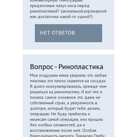
компьютерную томографию
придаточных пазух носа перед
ринопластикой? (аксиальной,коронарной
или достаточно какой-то одной?)
НЕТ ОТВЕТОВ
Вопрос - Ринопластика
Мои подружки меня уверяли, что любая
пластика это плохо скажется на сосудах.
Я долго консультировалась, прежде чем
решиться на ринопластику. И вот что я
поняла: самое основное это даже не
собственный страх, а уверенность в
докторе, который будет тебе делать
операцию. Не буду прибегать к
нюансам самой операции, она прошла
без особых сложностей, да и
восстановление после неё. Особая
благодарность хирургу Тумакову Глебу