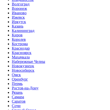
Волгоград
Воронеж
Иваново
Ижевск
Иркутск
Казань
Калининград
Киров
Королев
Кострома
Краснодар
Красноярск
Махачкала
Набережные Челны
Новокузнецк
Новосибирск
Омск
Оренбург
Пермь
Ростов-на-Дону
Рязань
Самара
Саратов
Сочи