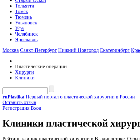
Старый Оскол
Тольятти
Томск
Тюмень
Ульяновск
Уфа
Челябинск
Ярославль
Москва
Санкт-Петербург
Нижний Новгород
Екатеринбург
Кра
Пластические операции
Хирурги
Клиники
ru
Plastika
Первый портал о пластической хирургии в России
Оставить отзыв
Регистрация
Вход
Клиники пластической хирур
Рейтинг клиник пластической хирургии в Владивостоке. Отзы