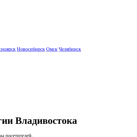
сноярск
Новосибирск
Омск
Челябинск
гии Владивостока
вы посетителей.