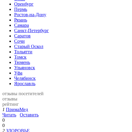
Оренбург
Пермь
Ростов-на-Дону
Рязань
Самара
Санкт-Петербург
Саратов
Сочи
Старый Оскол
Тольятти
Томск
Тюмень
Ульяновск
Уфа
Челябинск
Ярославль
отзывы посетителей
отзывы
рейтинг
1
ПримаМед
Читать
Оставить
0
0
2
ЗДОРОВЬЕ