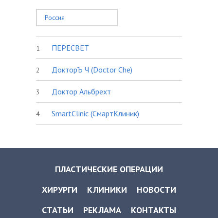
Россия
ПЕРЕСВЕТ
1
ДокторЪ Ч (Doctor Che)
2
Доктор Альбрехт
3
SmartClinic (СмартКлиник)
4
ПЛАСТИЧЕСКИЕ ОПЕРАЦИИ
ХИРУРГИ
КЛИНИКИ
НОВОСТИ
СТАТЬИ
РЕКЛАМА
КОНТАКТЫ