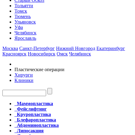
Старый Оскол
Тольятти
Томск
Тюмень
Ульяновск
Уфа
Челябинск
Ярославль
Москва
Санкт-Петербург
Нижний Новгород
Екатеринбург
Красноярск
Новосибирск
Омск
Челябинск
Пластические операции
Хирурги
Клиники
Маммопластика
Фейслифтинг
Круропластика
Блефаропластика
Абдоминопластика
Липосакция