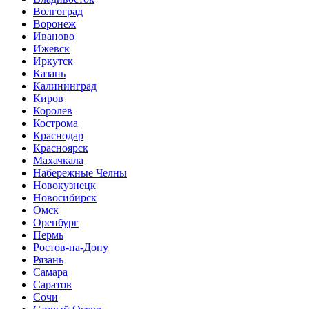
Волгоград
Воронеж
Иваново
Ижевск
Иркутск
Казань
Калининград
Киров
Королев
Кострома
Краснодар
Красноярск
Махачкала
Набережные Челны
Новокузнецк
Новосибирск
Омск
Оренбург
Пермь
Ростов-на-Дону
Рязань
Самара
Саратов
Сочи