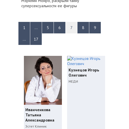
Мэрилин Монро, раскрыли тайну
суперсексуальности ее фигуры
1
...
5
6
7
8
9
...
17
Кузнецов Игорь
Олегович
МЕДИ
Иванченкова
Татьяна
Александровна
Эстет Клиник