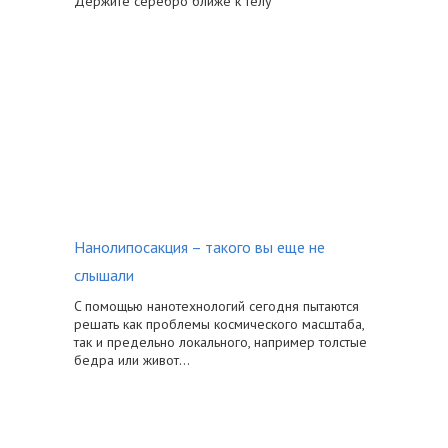
Держите серебро ближе к телу
Нанолипосакция – такого вы еще не
слышали
C помощью нанотехнологий сегодня пытаются
решать как проблемы космического масштаба,
так и предельно локального, например толстые
бедра или живот…