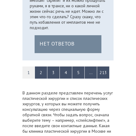
имплант "скрипит" и их можно прощупать
руками, я в трансе, ни о какой личной
жизни сейчас речь не идет. Можно ли с
этим что-то сделать? Сразу скажу, что
путь избавления от имплантов мне не
подходит.
НЕТ ОТВЕТОВ
1
2
3
4
5
...
213
В данном разделе представлен перечень услуг
пластической хирургии и список пластических
хирургов, у которых вы можете получить
консультацию через специальную форму
обратной связи. Чтобы задать вопрос, сначала
выберите тему – например, «спейслифтинг», а
после введите свои контактные данные. Какая
бы клиника пластической хирургии в Москве ни