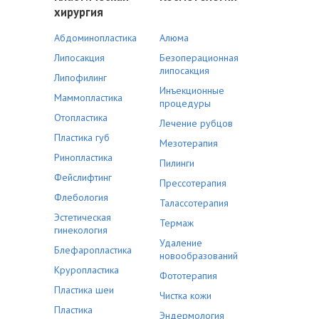
хирургия
Абдоминопластика
Алюма
Липосакция
Безоперационная
липосакция
Липофилинг
Инъекционные
Маммопластика
процедуры
Отопластика
Лечение рубцов
Пластика губ
Мезотерапия
Ринопластика
Пилинги
Фейслифтинг
Прессотерапия
Флебология
Талассотерапия
Эстетическая
Термаж
гинекология
Удаление
Блефаропластика
новообразований
Круропластика
Фототерапия
Пластика шеи
Чистка кожи
Пластика
Эндермология